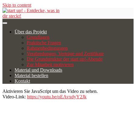
Skip to content
start up!
Über das Projekt
Grundlagen
Praktische Fragen
Rahmenbedingungen
Verabredungen, Verträge und Zertifikate
Die Grundstruktur der start up!-Abende
Zur Mitarbeit motivieren
Material und Downloads
Material bestellen
Kontakt
Aktivieren Sie JavaScript um das Video zu sehen.
Video-Link:
https://youtu.be/oEAvxdyY2Jk